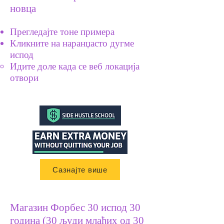
новца
Прегледајте тоне примера
Кликните на наранџасто дугме
испод
Идите доле када се веб локација
​
отвори
Сазнајте више
Магазин Форбес 30 испод 30
година (30 људи млађих од 30