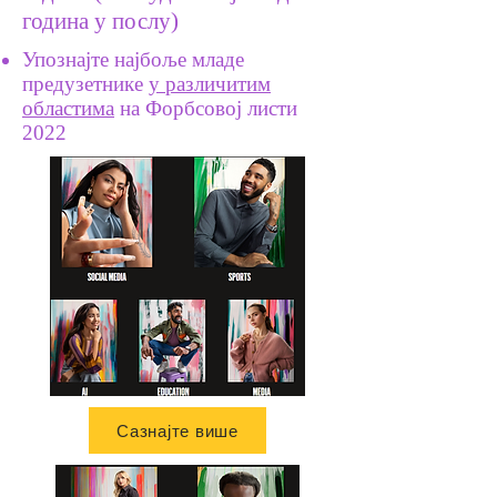
година у послу)
Упознајте најбоље младе
предузетнике
у различитим
областима
на Форбсовој листи
2022
Сазнајте више