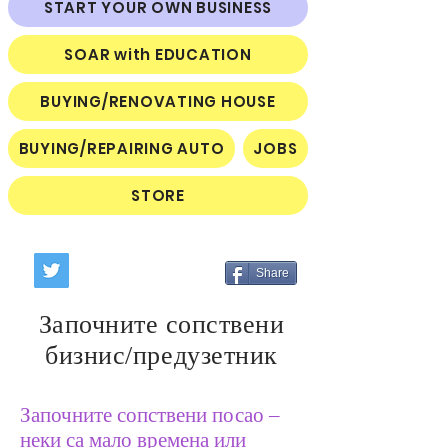
START YOUR OWN BUSINESS
SOAR with EDUCATION
BUYING/RENOVATING HOUSE
BUYING/REPAIRING AUTO
JOBS
STORE
Share
Започните сопствени
бизнис/предузетник
Започните сопствени посао –
неки са мало времена или