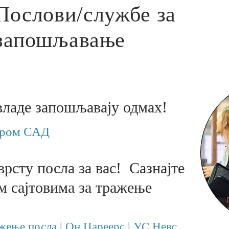
Послови/службе за
запошљавање
владе запошљавају одмах!
иром САД
рсту посла за вас! Сазнајте
м сајтовима за тражење
ажење посла | Он Цареерс | УС Невс