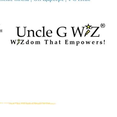
Y
TH
на, технологија, путовања и угоститељство, здравље, кућни производи
Унцле Г Виз, РКВ Ацтионс, Виздом Тхат Емповерс