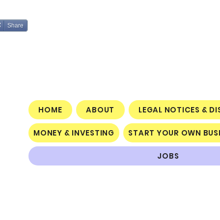
Share
HOME
ABOUT
LEGAL NOTICES & D
MONEY & INVESTING
START YOUR OWN BUS
JOBS