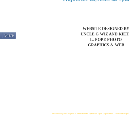
WEBSITE DESIGNED B
UNCLE G WIZ AND KIE
Share
L. POPE PHOTO
GRAPHICS & WEB
Потрошачке услуге, Службе за запошљавање, финансије, ауто, Образовање, Некретнине, е-тргови