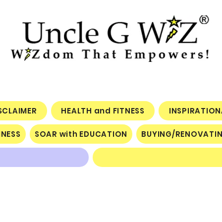
ISCLAIMER
HEALTH and FITNESS
INSPIRATIO
INESS
SOAR with EDUCATION
BUYING/RENOVATI