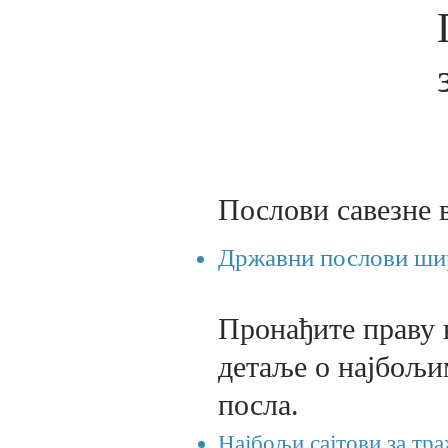
Послови савезне 
Државни послови ш
Пронађите праву в
детаље о најбољи
посла.
Најбољи сајтови за тр